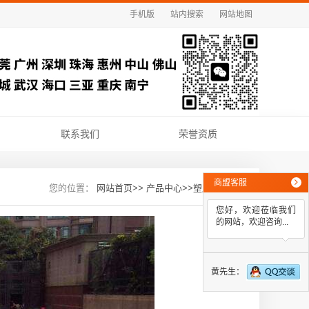
手机版
站内搜索
网站地图
联系我们
荣誉资质
商盟客服
网站首页
>>
产品中心
>>
塑胶运动地胶
您好，欢迎莅临我们
的网站，欢迎咨询...
黄先生：