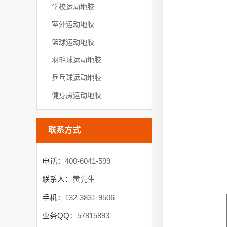
学校运动地胶
室外运动地胶
篮球运动地胶
羽毛球运动地胶
乒乓球运动地胶
健身房运动地胶
联系方式
电话：
400-6041-599
联系人：
黄先生
手机：
132-3831-9506
业务QQ：
57815893