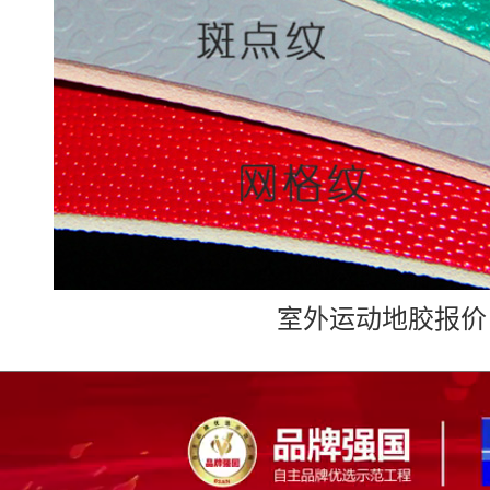
室外运动地胶报价