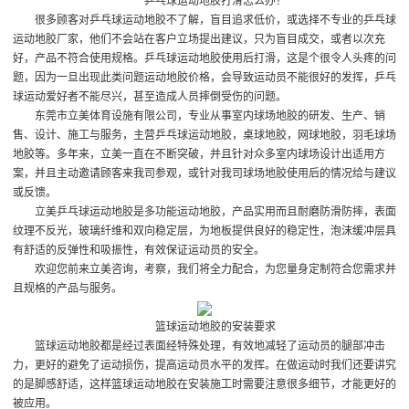
乒乓球运动地胶
打滑怎么办？
很多顾客对乒乓球运动地胶不了解，盲目追求低价，或选择不专业的乒乓球
运动地胶厂家，他们不会站在客户立场提出建议，只为盲目成交，或者以次充
好，产品不符合使用规格。乒乓球运动地胶使用后打滑，这是个很令人头疼的问
题，因为一旦出现此类问题
运动地胶价格
，会导致运动员不能很好的发挥，乒乓
球运动爱好者不能尽兴，甚至造成人员摔倒受伤的问题。
东莞市立美体育设施有限公司，专业从事室内球场地胶的研发、生产、销
售、设计、施工与服务，主营乒乓球运动地胶，桌球地胶，网球地胶，羽毛球场
地胶等。多年来，立美一直在不断突破，并且针对众多室内球场设计出适用方
案，并且主动邀请顾客来我司参观，或针对我司球场地胶使用后的情况给与建议
或反馈。
立美乒乓球运动地胶是多功能运动地胶，产品实用而且耐磨防滑防摔，表面
纹理不反光，玻璃纤维和双向稳定层，为地板提供良好的稳定性，泡沫缓冲层具
有舒适的反弹性和吸振性，有效保证运动员的安全。
欢迎您前来立美咨询，考察，我们将全力配合，为您量身定制符合您需求并
且规格的产品与服务。
篮球运动地胶的安装要求
篮球运动地胶都是经过表面经特殊处理，有效地减轻了运动员的腿部冲击
力，更好的避免了运动损伤，提高运动员水平的发挥。在做运动时我们还要讲究
的是脚感舒适，这样篮球运动地胶在安装施工时需要注意很多细节，才能更好的
被应用。