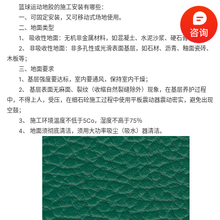
篮球运动地胶的施工安装有哪些：
一、可固定安装，又可移动式场地使用。
二、地面类型
1、 吸收性地面：无机非金属材料，如混凝土、水泥沙浆、硬石膏等；
2、 非吸收性地面：非多孔性或光滑表面基层，如石材、沥青、釉面瓷砖、
木板等；
三、地面要求
1、基层强度要达标，室内要通风，保持室内干燥；
2、 基层表面无麻面、裂纹（收缩自然裂缝除外）现象，在基层养护过程
中，不得上人，受压，在细石砼施工过程中使用平板震动器震动密实，避免出现
空鼓；
3、 施工环境温度不低于5Co，湿度不高于75％
4、 地面须彻底清洁，须用大功率吸尘（吸水）器清洁。