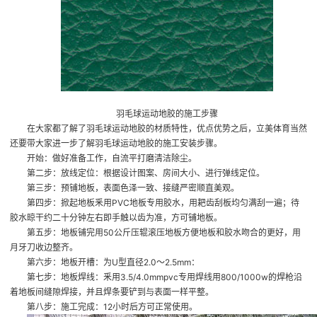
羽毛球运动地胶的施工步骤
在大家都了解了羽毛球运动地胶的材质特性，优点优势之后，立美体育当然
还要带大家进一步了解羽毛球运动地胶的施工安装步骤。
开始：做好准备工作，自流平打磨清洁除尘。
第二步：放线定位：根据设计图案、房间大小、进行弹线定位。
第三步：预铺地板，表面色泽一致、接缝严密顺直美观。
第四步：掀起地板釆用PVC地板专用胶水，用耙齿刮板均匀满刮一遍；待
胶水晾干约二十分钟左右即手触以齿为准，方可铺地板。
第五步：地板铺完用50公斤压辊滚压地板方便地板和胶水吻合的更好，用
月牙刀收边整齐。
第六步：地板开槽：为U型直径2.0～2.5mm：
第七步：地板焊线：釆用3.5/4.0mmpvc专用焊线用800/1000w的焊枪沿
着地板间缝隙焊接，并且焊条要铲到与表面一样平整。
第八步：施工完成：12小时后方可正常使用。