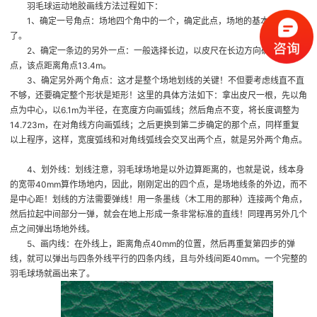
羽毛球运动地胶画线方法过程如下：
1、确定一号角点：场地四个角中的一个，确定此点，场地的基本位置就定
了。
2、确定一条边的另外一点：一般选择长边，以皮尺在长边方向确定一个
点，该点距离角点13.4m。
3、确定另外两个角点：这才是整个场地划线的关键！不但要考虑线直不直
不够，还要确定整个形状是矩形！这里的具体方法如下：拿出皮尺一根，先以角
点为中心，以6.1m为半径，在宽度方向画弧线；然后角点不变，将长度调整为
14.723m，在对角线方向画弧线；之后更换到第二步确定的那个点，同样重复
以上程序，这样，宽度弧线和对角线弧线会交叉出两个点，就是另外两个角点。
4、划外线：划线注意，羽毛球场地是以外边算距离的，也就是说，线本身
的宽带40mm算作场地内，因此，刚刚定出的四个点，是场地线条的外边，而不
是中心距！划线的方法需要弹线！用一条墨线（木工用的那种）连接两个角点，
然后拉起中间部分一弹，就会在地上形成一条非常标准的直线！同理再另外几个
点之间弹出场地外线。
5、画内线：在外线上，距离角点40mm的位置，然后再重复第四步的弹
线，就可以弹出与四条外线平行的四条内线，且与外线间距40mm。一个完整的
羽毛球场就画出来了。