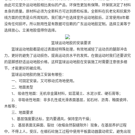
由此可见室外运动地胶相比类似的产品，环保性更加有保障。环保就决定了材料
本身的质量。原材料必须为全新料方可达到质检标准。全新料在抗老化和抗紫外
线方面的优势是众所周知的。我们客户在选择室外运动地胶后，正常使用8年都
没有任何损坏。所以耐用性是有数据可信赖的
广东运动地胶定制
。选择立美等于
选择放心。立美地胶值得你选择。
篮球运动地胶的安装要求
篮球运动地胶都是经过表面经特殊处理，有效地减轻了运动员的腿部冲击
力，更好的避免了运动损伤，提高运动员水平的发挥。在做运动时我们还要讲究
的是脚感舒适
运动地胶价格
，这样篮球运动地胶在安装施工时需要注意很多细
节，才能更好的被应用。
篮球运动地胶的施工安装有哪些：
一、可固定安装，又可移动式场地使用。
二、地面类型
1、 吸收性地面：无机非金属材料，如混凝土、水泥沙浆、硬石膏等；
2、 非吸收性地面：非多孔性或光滑表面基层，如石材、沥青、釉面瓷砖、
木板等；
三、地面要求
1、基层强度要达标，室内要通风，保持室内干燥；
2、 基层表面无麻面、裂纹（收缩自然裂缝除外）现象，在基层养护过程
中，不得上人，受压，在细石砼施工过程中使用平板震动器震动密实，避免出现