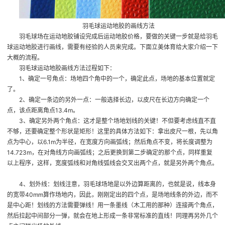
羽毛球运动地胶的画线方法
羽毛球场在运动地胶铺设完成后
运动地胶价格
，要做的关键一步就是给羽毛
球运动地胶进行画线，需要有经验的人员来完成。下面立美体育给大家介绍一下
大概的流程。
羽毛球运动地胶画线方法过程如下：
1、确定一号角点：场地四个角中的一个，确定此点，场地的基本位置就定
了。
2、确定一条边的另外一点：一般选择长边，以皮尺在长边方向确定一个
点，该点距离角点13.4m。
3、确定另外两个角点：这才是整个场地划线的关键！不但要考虑线直不直
不够，还要确定整个形状是矩形！这里的具体方法如下：拿出皮尺一根，先以角
点为中心，以6.1m为半径，在宽度方向画弧线；然后角点不变，将长度调整为
14.723m，在对角线方向画弧线；之后更换到第二步确定的那个点，同样重复
以上程序，这样，宽度弧线和对角线弧线会交叉出两个点，就是另外两个角点。
4、划外线：划线注意，羽毛球场地是以外边算距离的，也就是说，线本身
的宽带40mm算作场地内，因此，刚刚定出的四个点，是场地线条的外边，而不
是中心距！划线的方法需要弹线！用一条墨线（木工用的那种）连接两个角点，
然后拉起中间部分一弹，就会在地上形成一条非常标准的直线！同理再另外几个