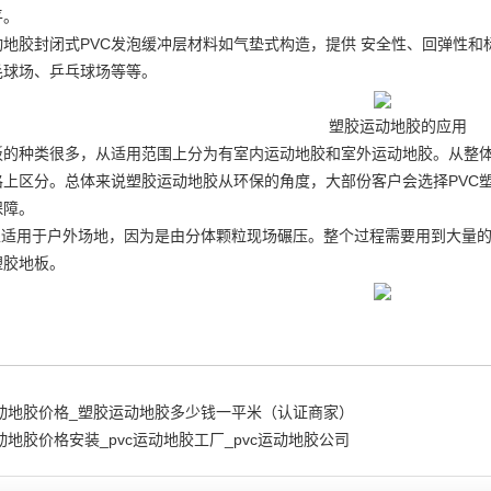
平。
动地胶封闭式PVC发泡缓冲层材料如气垫式构造，提供 安全性、回弹性和
毛球场、乒乓球场等等。
塑胶运动地胶的应用
板的种类很多，从适用范围上分为有室内运动地胶和室外运动地胶。从整体和
格上区分。总体来说塑胶运动地胶从环保的角度，大部份客户会选择PVC
保障。
本上适用于户外场地，因为是由分体颗粒现场碾压。整个过程需要用到大量
塑胶地板。
动地胶价格_塑胶运动地胶多少钱一平米（认证商家）
动地胶价格安装_pvc运动地胶工厂_pvc运动地胶公司