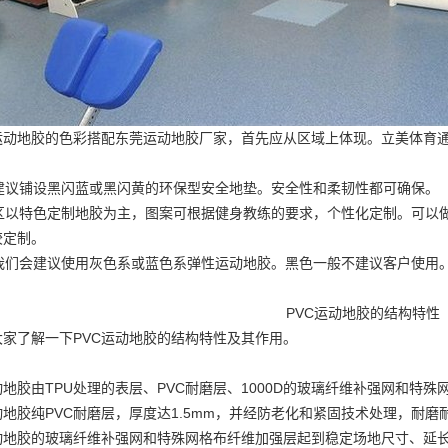
运动地胶的色彩搭配
东莞运动地胶厂家
，首先应从区域上体现。立美体育
区建议铺设黑闪蓝或黑闪黄的环保型安全地垫。安全性和柔韧性都可确保。
能区以特色定制地胶为主，图案可根据健身教练的要求，个性化定制。可以
胶定制
。
区我们会建议使用灰色系或蓝色系弹性运动地胶。黑色一般不建议客户使用
PVC运动地胶的结构特性
家了解一下PVC运动地胶的结构特性及其作用。
动地胶由TPU处理的表层、PVC耐磨层、1000D的玻璃纤维补强网和特
动地胶纯PVC耐磨层，厚度达1.5mm，并经防老化和紧固技术处理，耐磨
运动地胶的玻璃纤维补强网和特殊网格布纤维加强层起到稳定场地尺寸、延