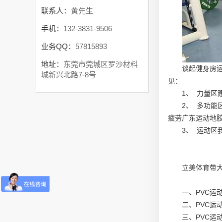
联系人：
黄先生
手机：
132-3831-9506
业务QQ：
57815893
地址：
东莞市莞城区罗沙材料
谈起健身房
城新兴北路7-8号
见：
1、 力量
2、 多功
疲劳
广东运动地
3、 运动
立美体育带大
一、PVC运
二、PVC运
三、PVC