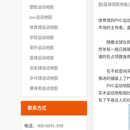
胶|篮球馆胶地板|
塑胶运动地胶
pvc运动地胶
体育馆的PVC
体育馆运动地胶
市场的主导者。
学校运动地胶
随着全球化
室外运动地胶
然年轻一族日趋
速的在占领健身房
篮球运动地胶
羽毛球运动地胶
在不经意间
乒乓球运动地胶
俱进的铺装上了P
PVC运动
健身房运动地胶
实木运动地板相比
有了平易近人的
联系方式
电话：
400-6041-599