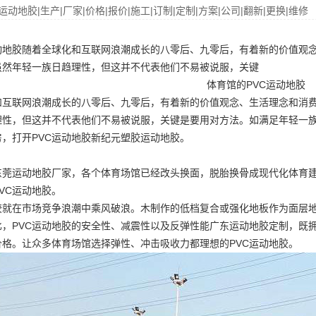
运动地胶|生产|厂家|价格|报价|施工|订制|定制|方案|公司|翻新|更换|维修
运动地胶随着全球化和互联网浪潮成长的八零后、九零后，有着新的价值观
虽然年轻一族日趋理性，但这并不代表他们不易被说服，关键
体育馆的PVC运动地胶
和互联网浪潮成长的八零后、九零后，有着新的价值观念、生活理念和消
理性，但这并不代表他们不易被说服，关键是要用对方法。如满足年轻一族
，打开PVC运动地胶新纪元
塑胶运动地胶
。
东莞运动地胶厂家
，各个体育场馆已经改头换面，脱胎换骨成现代化体育
VC运动地胶。
地胶就在市场竞争浪潮中乘风破浪。木制作的低档复合或强化地板作为面层
，PVC运动地胶的安全性、减震性以及反弹性能
广东运动地胶定制
，既
价格。让众多体育场馆选择弹性、冲击吸收力都理想的PVC运动地胶。